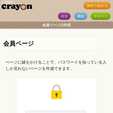
無料で始める
目次
機能
サポート
会員ページの作成
会員ページ
ページに鍵をかけることで、パスワードを知っている人
しか見れないページを作成できます。