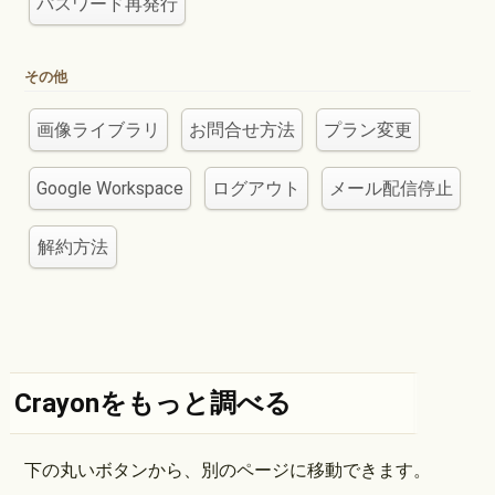
パスワード再発行
その他
画像ライブラリ
お問合せ方法
プラン変更
Google Workspace
ログアウト
メール配信停止
解約方法
Crayonをもっと調べる
下の丸いボタンから、別のページに移動できます。