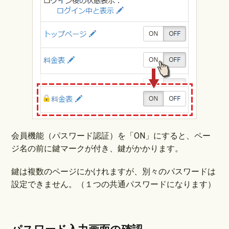
会員機能（パスワード認証）を「ON」にすると、ペー
ジ名の前に鍵マークが付き、鍵がかかります。
鍵は複数のページにかけれますが、別々のパスワードは
設定できません。（１つの共通パスワードになります）