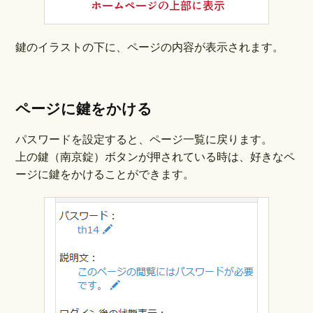
鍵のイラストの下に、ページの内容が表示されます。
ページに鍵をかける
パスワードを設定すると、ページ一覧に戻ります。
上の鍵（南京錠）ボタンが押されている時は、好きなペ
ージに鍵をかけることができます。