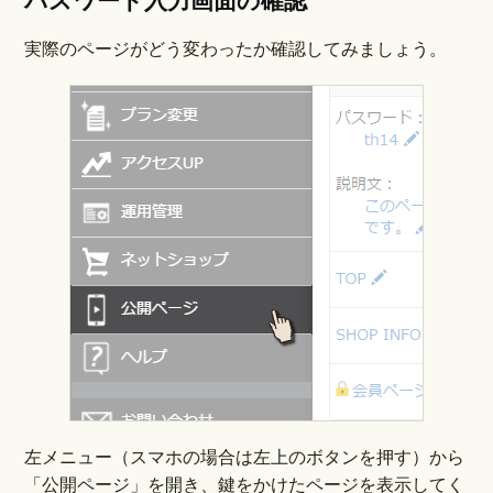
パスワード入力画面の確認
実際のページがどう変わったか確認してみましょう。
左メニュー（スマホの場合は左上のボタンを押す）から
「公開ページ」を開き、鍵をかけたページを表示してく