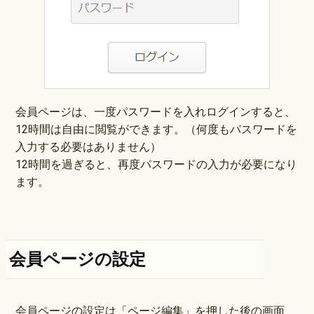
会員ページは、一度パスワードを入れログインすると、
12時間は自由に閲覧ができます。（何度もパスワードを
入力する必要はありません）
12時間を過ぎると、再度パスワードの入力が必要になり
ます。
会員ページの設定
会員ページの設定は「ページ編集」を押した後の画面