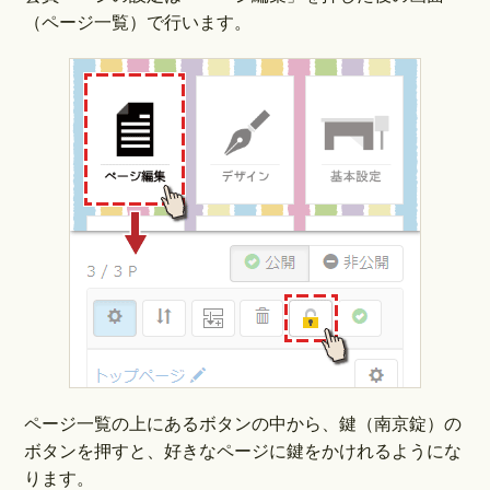
（ページ一覧）で行います。
ページ一覧の上にあるボタンの中から、鍵（南京錠）の
ボタンを押すと、好きなページに鍵をかけれるようにな
ります。