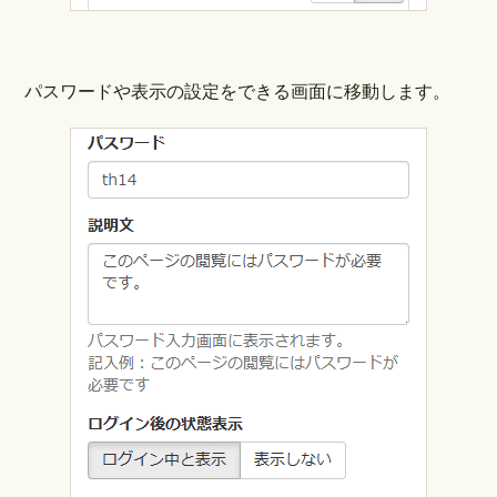
パスワードや表示の設定をできる画面に移動します。