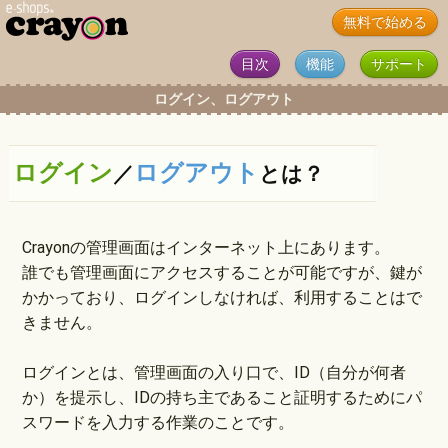
無料で始める
目次
機能
サポート
ログイン、ログアウト
ログイン
ログアウト
／
とは？
Crayonの管理画面はインターネット上にあります。
誰でも管理画面にアクセスすることが可能ですが、鍵が
かかっており、ログインしなければ、利用することはで
きません。
ログインとは、管理画面の入り口で、ID（自分が何者
か）を提示し、IDの持ち主であること証明するためにパ
スワードを入力する作業のことです。