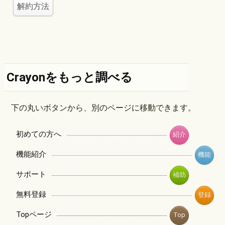
解約方法
Crayonをもっと調べる
下の丸いボタンから、別のページに移動できます。
初めての方へ
紹介
機能紹介
機能
サポート
補助
無料登録
登録
Topページ
Top