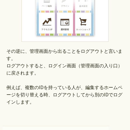
その逆に、管理画面から出ることをログアウトと言いま
す。
ログアウトすると、ログイン画面（管理画面の入り口）
に戻されます。
例えば、複数のIDを持っている人が、編集するホームペ
ージを切り替える時、ログアウトしてから別のIDでログ
インします。