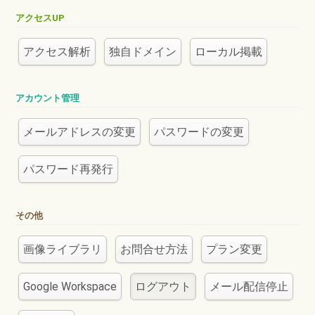
アクセスUP
アクセス解析
独自ドメイン
ローカル掲載
アカウント管理
メールアドレスの変更
パスワードの変更
パスワード再発行
その他
画像ライブラリ
お問合せ方法
プラン変更
Google Workspace
ログアウト
メール配信停止