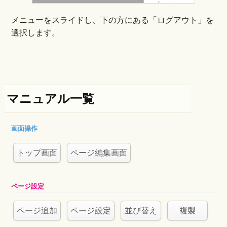
メニューをスライドし、下の方にある「ログアウト」を
選択します。
マニュアル一覧
画面操作
トップ画面
ページ編集画面
ページ設定
ページ追加
ページ設定
並び替え
複製